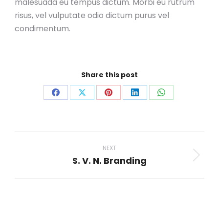
malesuada eu tempus dictum. Morbi eu rutrum
risus, vel vulputate odio dictum purus vel
condimentum.
Share this post
Share
Share
Share
Share
Share
on
on
on
on
on
Facebook
X
Pinterest
LinkedIn
WhatsApp
Project
navigation
NEXT
S. V. N. Branding
Next
project: