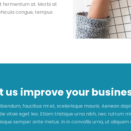
at fermentum at. Morbi at
 vehicula congue, tempus
t us improve your busine
ibendum, faucibus mi et, scelerisque mauris. Aenean dap
e vitae eget leo. Etiam tristique urna nibh, nec rutrum mi e
isque semper ante metus. In in convallis urna, ut aliquam 