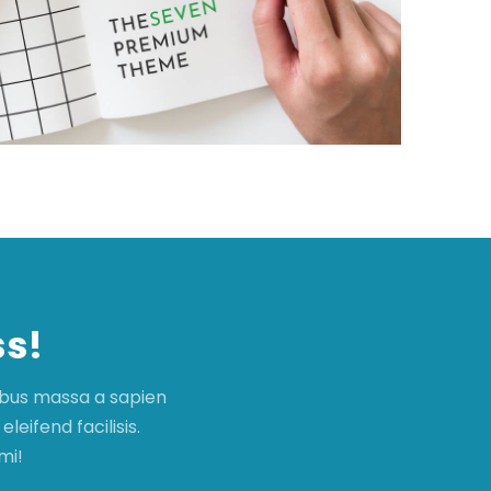
ss!
ibus massa a sapien
leifend facilisis.
mi!