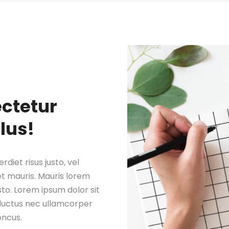
ectetur
llus!
diet risus justo, vel
t mauris. Mauris lorem
sto. Lorem ipsum dolor sit
s, luctus nec ullamcorper
oncus.