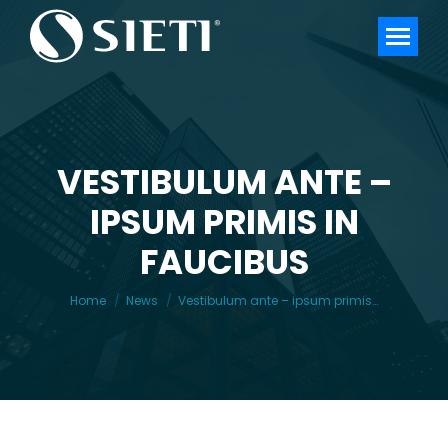
VESTIBULUM ANTE –
IPSUM PRIMIS IN
You are here:
FAUCIBUS
Home
News
Vestibulum ante – ipsum primis…