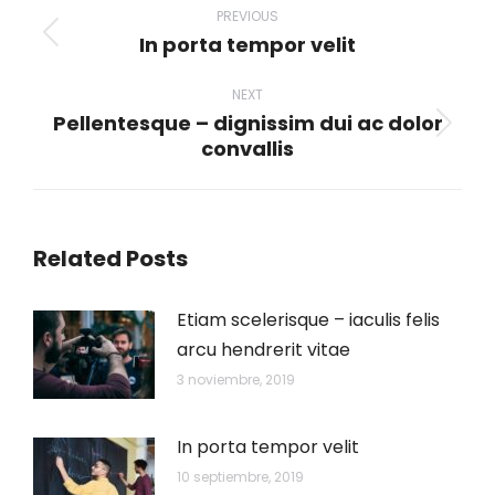
navigation
PREVIOUS
In porta tempor velit
Previous
post:
NEXT
Pellentesque – dignissim dui ac dolor
Next
convallis
post:
Related Posts
Etiam scelerisque – iaculis felis
arcu hendrerit vitae
3 noviembre, 2019
In porta tempor velit
10 septiembre, 2019