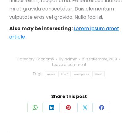
finibus elit in, feugiat urna. Pellentesque laoreet
mi et gravida consectetur. Duis elementum
vulputate eros vel gravida. Nulla facilisi.
Also may be interesting:
Lorem ipsum amet
article
Category:
Economy
By
admin
21 septiembre, 2019
Leave a comment
Tags:
news
The7
wordpress
world
Share this post
Share
Share
Share
Share
Share
on
on
on
on
on
WhatsApp
LinkedIn
Pinterest
X
Facebook
Post