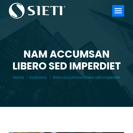
NAM ACCUMSAN
LIBERO SED IMPERDIET
You are here:
Home
Economy
Nam accumsan libero sed imperdiet