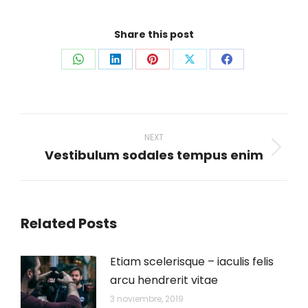
Share this post
Share
Share
Share
Share
Share
on
on
on
on
on
WhatsApp
LinkedIn
Pinterest
X
Facebook
Post
navigation
NEXT
Vestibulum sodales tempus enim
Next
post:
Related Posts
Etiam scelerisque – iaculis felis
arcu hendrerit vitae
3 noviembre, 2019