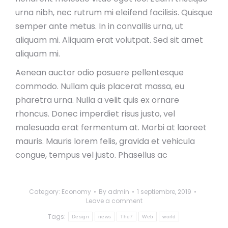
urna nibh, nec rutrum mi eleifend facilisis. Quisque
semper ante metus. In in convallis urna, ut
aliquam mi. Aliquam erat volutpat. Sed sit amet
aliquam mi.
Aenean auctor odio posuere pellentesque
commodo. Nullam quis placerat massa, eu
pharetra urna. Nulla a velit quis ex ornare
rhoncus. Donec imperdiet risus justo, vel
malesuada erat fermentum at. Morbi at laoreet
mauris. Mauris lorem felis, gravida et vehicula
congue, tempus vel justo. Phasellus ac
Category:
Economy
By
admin
1 septiembre, 2019
Leave a comment
Tags:
Design
news
The7
Web
world