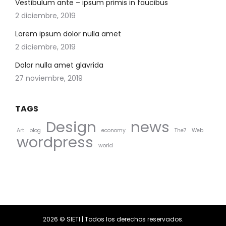
Vestibulum ante – ipsum primis in faucibus
2 diciembre, 2019
Lorem ipsum dolor nulla amet
2 diciembre, 2019
Dolor nulla amet glavrida
27 noviembre, 2019
TAGS
Design
news
Art
blog
economy
The7
Web
wordpress
world
2026 © SIETI | Todos los derechos reservados.